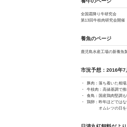
養牛のページ
全国霜降り牛研究会
第13回牛枝肉研究会開催
養魚のページ
鹿児島水産工場の新養魚
市況予想：2016年7
豚肉：
落ち着いた相場
牛枝肉：
高値基調で推
食鳥：
国産鶏肉堅調も
鶏卵：
昨年ほどではな
オムレツの日を
日清丸紅飼料だより