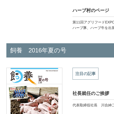
ハーブ村のページ
第11回アグリフードEXPO
ハーブ豚、ハーブ牛を出
飼養 2016年夏の号
注目の記事
社長就任のご挨拶
代表取締役社長 川合紳