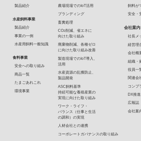
製品紹介
農場現場でのIoT活用
飼料が
ブランディング
安全・
水産飼料事業
畜糞処理
製品紹介
会社案内
CO
削減、省エネに
2
事業の一例
向けた取り組み
社長メ
水産用飼料一般知識
廃棄物削減、各種ゼロ
経営理
に向けた取り組み改善
会社概
食料事業
製造現場でのIoT導入、
組織・
活用
安全への取り組み
役員一
水産資源の乱獲防止、
商品一覧
関連会
製品開発
たまごあれこれ
コンプ
ASC飼料基準
環境事業
持続可能な養殖産業の
DX推
実現に向けた取り組み
広報誌
ワーク・ライフ・
会社案
バランス（仕事と生活
の調和）の実現
人材会社との連携
コーポレートガバナンスの取り組み