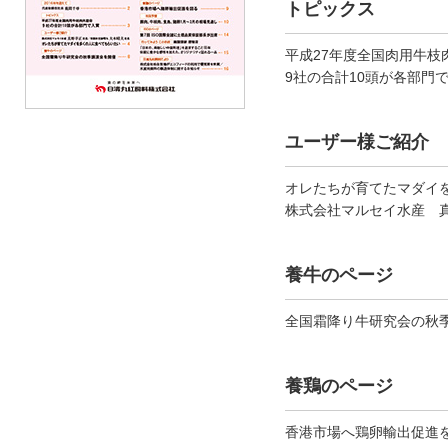
トピックス
平成27年度全国肉用牛枝
9社の合計10頭が各部門
ユーザー様ご紹介
オレたちが育てたマダイ
株式会社マルセイ水産 
養牛のページ
全国霜降り牛研究会の秋
養鶏のページ
香港市場へ鶏卵輸出促進