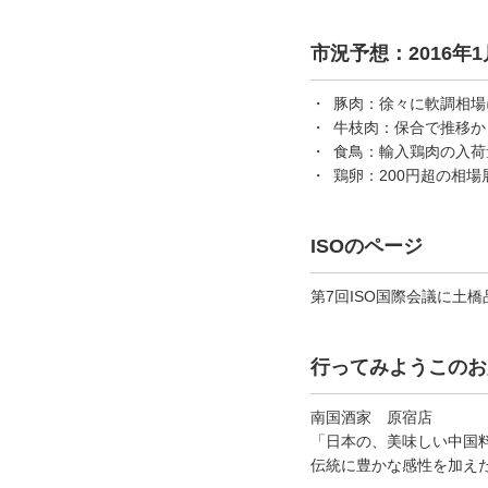
市況予想：2016年1
豚肉：
徐々に軟調相場
牛枝肉：
保合で推移か
食鳥：
輸入鶏肉の入荷
鶏卵：
200円超の相
ISOのページ
第7回ISO国際会議に土
行ってみようこのお
南国酒家 原宿店
「日本の、美味しい中国料
伝統に豊かな感性を加え