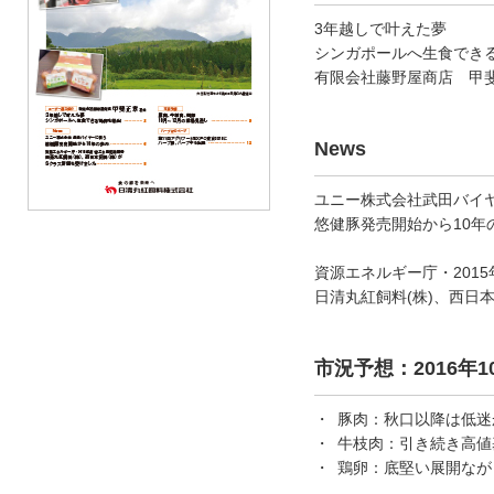
3年越しで叶えた夢
シンガポールへ生食でき
有限会社藤野屋商店 甲
News
ユニー株式会社武田バイ
悠健豚発売開始から10年
資源エネルギー庁・201
日清丸紅飼料(株)、西日
市況予想：2016年1
豚肉：
秋口以降は低迷
牛枝肉：
引き続き高値
鶏卵：
底堅い展開なが