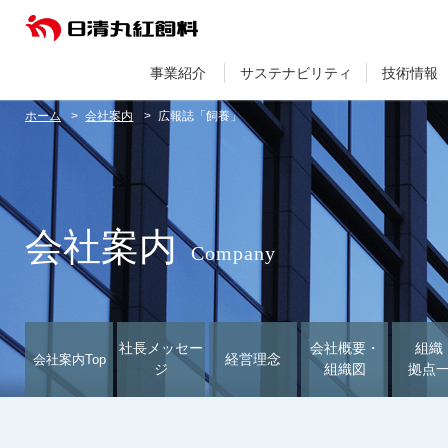
事業紹介
サステナビリティ
技術情報
ホーム
会社案内
広報誌「飼養」
会社案内
Company
社長メッセー
会社概要・
組織
経営理念
会社案内Top
ジ
組織図
拠点