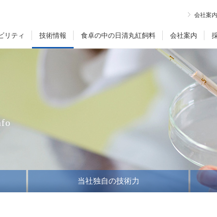
会社案
ビリティ
技術情報
食卓の中の日清丸紅飼料
会社案内
nfo
当社独自の技術力