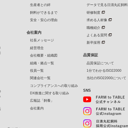
生産者との絆
データで見る日清丸紅飼料
飼料ができるまで
研修制度
安全・安心の理由
求める人材像
職種紹介
会社案内
よくある質問
社長メッセージ
新卒採用
ロ
経営理念
善
品質保証
会社概要・組織図
、
組織・拠点一覧
品質保証について
役員一覧
1分でわかるISO22000
、
関連会社一覧
当社のISO22000について
コンプライアンスへの取り組み
SNS
の
DX推進に関する取り組み
み
広報誌「飼養」
会社案内
活