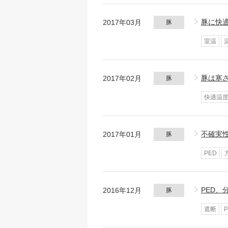
豚に快
2017年03月
豚
室温
豚は寒
2017年02月
豚
快適温
不確実
2017年01月
豚
PED
PED、
2016年12月
豚
遮断