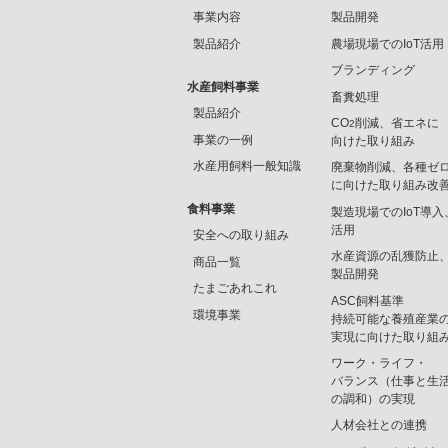
事業内容
製品開発
製品紹介
農場現場でのIoT活用
ブランディング
水産飼料事業
畜糞処理
製品紹介
CO
削減、省エネに
2
事業の一例
向けた取り組み
水産用飼料一般知識
廃棄物削減、各種ゼ
に向けた取り組み改
食料事業
製造現場でのIoT導入
活用
安全への取り組み
水産資源の乱獲防止
商品一覧
製品開発
たまごあれこれ
ASC飼料基準
環境事業
持続可能な養殖産業
実現に向けた取り組
ワーク・ライフ・
バランス（仕事と生
の調和）の実現
人材会社との連携