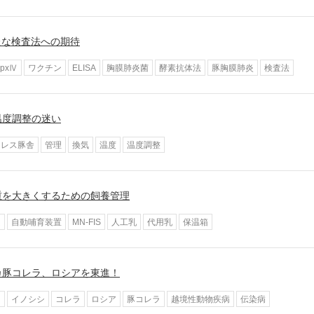
たな検査法への期待
ApxⅣ
ワクチン
ELISA
胸膜肺炎菌
酵素抗体法
豚胸膜肺炎
検査法
温度調整の迷い
ドレス豚舎
管理
換気
温度
温度調整
重を大きくするための飼養管理
良
自動哺育装置
MN-FIS
人工乳
代用乳
保温箱
カ豚コレラ、ロシアを東進！
カ
イノシシ
コレラ
ロシア
豚コレラ
越境性動物疾病
伝染病