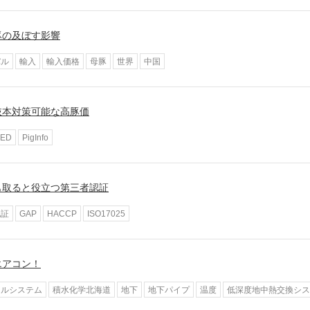
豚の及ぼす影響
バル
輸入
輸入価格
母豚
世界
中国
抜本対策可能な高豚価
PED
PigInfo
も取ると役立つ第三者認証
認証
GAP
HACCP
ISO17025
エアコン！
ールシステム
積水化学北海道
地下
地下パイプ
温度
低深度地中熱交換シス