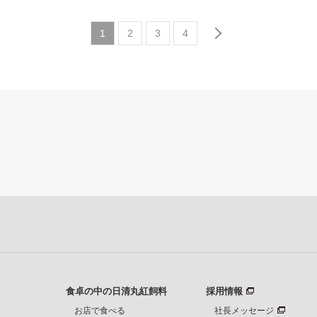
1
2
3
4
食卓の中の日清丸紅飼料
採用情報
お店で食べる
社長メッセージ