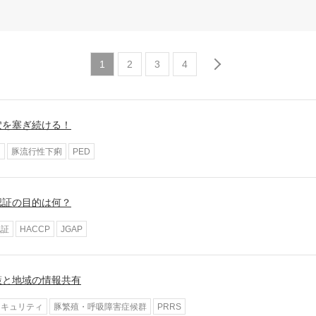
1
2
3
4
穴を塞ぎ続ける！
ス
豚流行性下痢
PED
認証の目的は何？
認証
HACCP
JGAP
策と地域の情報共有
セキュリティ
豚繁殖・呼吸障害症候群
PRRS