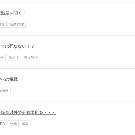
適温度を聞く！
温度
温度管理
さでは死なない！？
度帯
氷点下
温度管理
性への挑戦
方向性
分娩舎以外で分娩場所を・・・
PED
分娩
感染