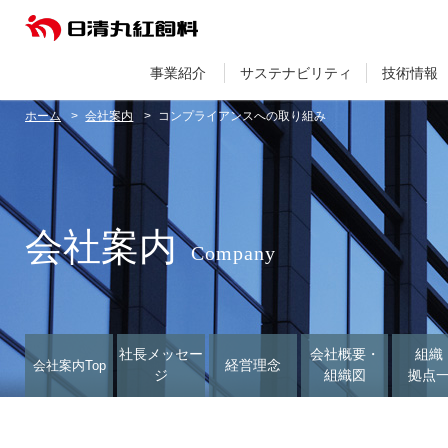
事業紹介
サステナビリティ
技術情報
ホーム
会社案内
コンプライアンスへの取り組み
会社案内
Company
社長メッセー
会社概要・
組織
経営理念
会社案内Top
ジ
組織図
拠点