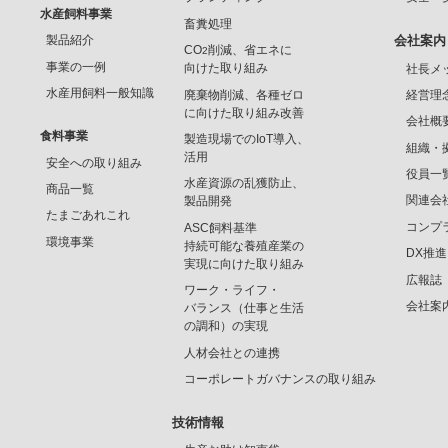
水産飼料事業
畜糞処理
製品紹介
会社案内
CO
削減、省エネに
2
事業の一例
向けた取り組み
社長メ
水産用飼料一般知識
廃棄物削減、各種ゼロ
経営理
に向けた取り組み改善
会社概
食料事業
製造現場でのIoT導入、
組織・
活用
安全への取り組み
役員一
水産資源の乱獲防止、
商品一覧
関連会
製品開発
たまごあれこれ
コンプ
ASC飼料基準
環境事業
持続可能な養殖産業の
DX推
実現に向けた取り組み
広報誌
ワーク・ライフ・
会社案
バランス（仕事と生活
の調和）の実現
人材会社との連携
コーポレートガバナンスの取り組み
技術情報